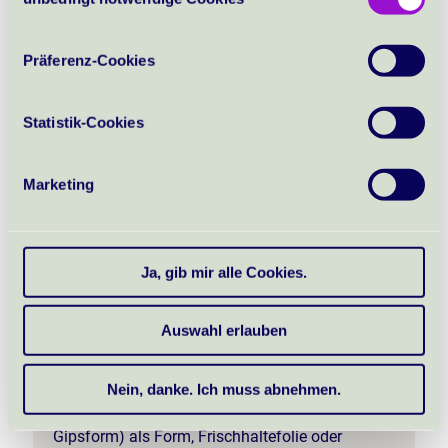
Selection
Präferenz-Cookies
Statistik-Cookies
Marketing
2. Woche:
Teelichthalter oder Sternenschale
Ja, gib mir alle Cookies.
Projektidee:
Ein kleines Licht für die dunkle Jahreszeit –
Auswahl erlauben
entweder als Schale oder klassischer
Teelichthalter.
Nein, danke. Ich muss abnehmen.
Material:
Ton, kleine Schale (oder wenn du hast eine
Gipsform) als Form, Frischhaltefolie oder