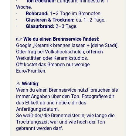
·
Ton trocknen:
Langsam, mindestens 1
Woche.
·
Rohbrand:
1–3 Tage im Brennofen.
·
Glasieren & Trocknen:
ca. 1–2 Tage.
·
Glasurbrand:
2–3 Tage.
👉
Wie du einen Brennservice findest:
Google „Keramik brennen lassen + [deine Stadt].
Oder frag bei Volkshochschulen, offenen
Werkstätten oder Keramikstudios.
Oft kostet das Brennen nur wenige
Euro/Franken.
⚠️
Wichtig
:
Wenn du einen Brennservice nutzt, brauchen sie
immer Angaben über den Ton. Fotografiere dir
das Etikett ab und notiere dir das
Anfertigungsdatum.
So weiß der/die Brennmeister:in, wie lange die
Trocknungszeit war und wie hoch der Ton
gebrannt werden darf.