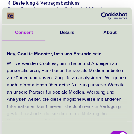
4. Bestellung & Vertragsabschluss
Deine Bestellung ist verbindlich, sobald Du sie
absendest. Du bekommst danach eine
Bestellbestätigung per E-Mail. Der Vertrag kommt
zustande, wenn ich die Bestellung akzeptiere oder mit
Consent
Details
About
der Lieferung beginne.
5. Zahlung
Folgende Zahlungsarten stehen zur Verfügung:
Hey, Cookie-Monster, lass uns Freunde sein.
- PayPal
Wir verwenden Cookies, um Inhalte und Anzeigen zu
- Stripe (Kreditkarte)
personalisieren, Funktionen für soziale Medien anbieten
- Twint (nur nach Absprache)
zu können und unsere Zugriffe zu analysieren. Wir geben
- Barzahlung (bei Abholung oder nach Absprache)
Zahlungen sind im Voraus fällig. Erst nach
auch Informationen über deine Nutzung unserer Website
Zahlungseingang wird Dein Produkt verschickt bzw.
an unsere Partner für soziale Medien, Werbung und
freigeschaltet.
Analysen weiter, die diese möglicherweise mit anderen
Informationen kombinieren, die du ihnen zur Verfügung
6. Versand & Lieferung (physische Produkte)
gestellt hast oder die sie durch Ihre Nutzung ihrer
Aktuell erfolgt der Versand nur innerhalb der Schweiz.
Dienste gesammelt haben.
Die Lieferung erfolgt so bald wie möglich nach
Zahlungseingang bzw. sobald ein vorbestelltes Produkt
Consent