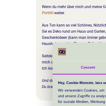
Wenn du mehr über mich und meine Ges
Porträt
weiter.
Aus Ton kann so viel Schönes, Nützlich
Sei es Deko rund um Haus und Garten,
Geschenkideen (kann man immer gebr
Haushaltsgeschirr (Tassen, Teller, Vas
Seitdem ich töpfere, schaue ich bei Ei
mich dann sagen: "Das kann ich selbe
Consent
Ich lasse mich sozusagen von der Mas
Und du kannst das auch.
Hey, Cookie-Monster, lass u
Du brauchst keine Vorkenntnisse. Nur
Wir verwenden Cookies, um I
und unsere Zugriffe zu analy
für soziale Medien, Werbung 