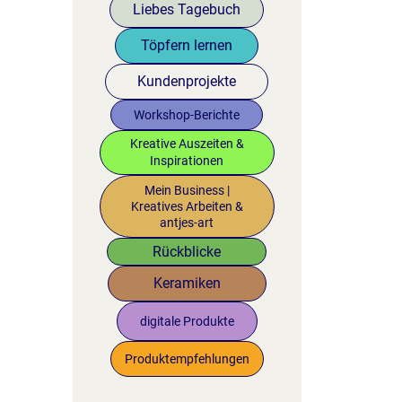
Liebes Tagebuch
Töpfern lernen
Kundenprojekte
Workshop-Berichte
Kreative Auszeiten &
Inspirationen
Mein Business |
Kreatives Arbeiten &
antjes-art
Rückblicke
Keramiken
digitale Produkte
Produktempfehlungen