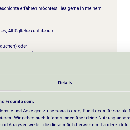
chichte erfahren möchtest, lies gerne in meinem
es, Alltägliches entstehen.
auchen) oder
en, Schalen usw.).
nkäufen ganz anders in die Regale. Sehr oft höre ich
r machen."
Details
se inspirieren und mach mein eigenes Ding draus.
ns Freunde sein.
 Lust aufs Ausprobieren – und einen Klumpen Ton.
nhalte und Anzeigen zu personalisieren, Funktionen für soziale
sieren. Wir geben auch Informationen über deine Nutzung unser
und Analysen weiter, die diese möglicherweise mit anderen Info