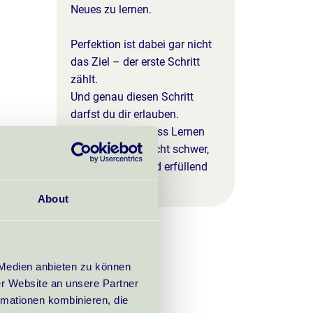
Neues zu lernen.
Perfektion ist dabei gar nicht
das Ziel – der erste Schritt
zählt.
Und genau diesen Schritt
darfst du dir erlauben.
Mir ist wichtig, dass Lernen
und Kreativität nicht schwer,
sondern leicht und erfüllend
sind.
About
 Medien anbieten zu können
er Website an unsere Partner
rmationen kombinieren, die