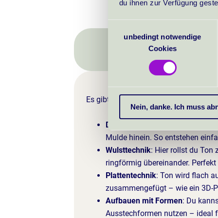
du ihnen zur Verfügung geste
Consent
unbedingt notwendige
Selection
Welche Technik
Cookies
Es gibt viele Wege, Ton in Form zu bri
Nein, danke. Ich muss a
Daumendrucktechnik
: Du forms
Mulde hinein. So entstehen einf
Wulsttechnik
: Hier rollst du To
ringförmig übereinander. Perfekt
Plattentechnik
: Ton wird flach 
zusammengefügt – wie ein 3D-P
Aufbauen mit Formen
: Du kann
Ausstechformen nutzen – ideal 