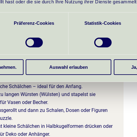
llt hast oder die sie durch Ihre Nutzung ihrer Dienste gesammel
Präferenz-Cookies
Statistik-Cookies
en gibt es beim Töpfern?
ngen – hier sind die wichtigsten Grundlagen:
bnehmen.
Auswahl erlauben
Ja
t eine kleine Kugel und drückst mit dem Daumen eine
ache Schälchen – ideal für den Anfang.
n zu langen Würsten (Wülsten) und stapelst sie
 für Vasen oder Becher.
ausgerollt und dann zu Schalen, Dosen oder Figuren
uzzle.
st kleine Schälchen in Halbkugelformen drücken oder
für Deko oder Anhänger.