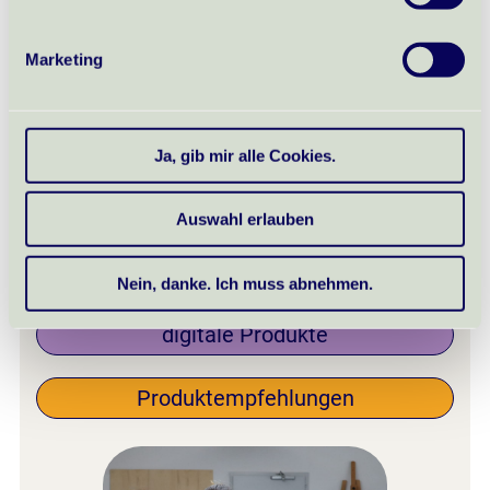
Workshop-Berichte
Marketing
Kreative Auszeiten & Inspirationen
Mein Business | Kreatives Arbeiten &
antjes-art
Ja, gib mir alle Cookies.
Rückblicke
Auswahl erlauben
Keramiken
Nein, danke. Ich muss abnehmen.
digitale Produkte
Produktempfehlungen