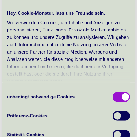
Hey, Cookie-Monster, lass uns Freunde sein.
Mein Blog ist wie ein Atelier voller Inspirationen. Hier
kannst du stöbern, entdecken und Ideen sammeln.
Wir verwenden Cookies, um Inhalte und Anzeigen zu
Du suchst etwas Bestimmtes?
personalisieren, Funktionen für soziale Medien anbieten
Hier kannst du meine Blogartikel durchsuchen.
zu können und unsere Zugriffe zu analysieren. Wir geben
auch Informationen über deine Nutzung unserer Website
🔎 Blog durchsuchen
an unsere Partner für soziale Medien, Werbung und
Analysen weiter, die diese möglicherweise mit anderen
Stöbere nach Themen:
Informationen kombinieren, die du ihnen zur Verfügung
gestellt hast oder die sie durch Ihre Nutzung ihrer
Dienste gesammelt haben.
Liebes Tagebuch
Consent
unbedingt notwendige Cookies
Selection
Töpfern lernen
Präferenz-Cookies
Kundenprojekte
Statistik-Cookies