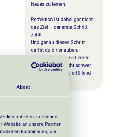
Neues zu lernen.
Perfektion ist dabei gar nicht
das Ziel – der erste Schritt
zählt.
Und genau diesen Schritt
darfst du dir erlauben.
Mir ist wichtig, dass Lernen
und Kreativität nicht schwer,
sondern leicht und erfüllend
sind.
About
 Medien anbieten zu können
er Website an unsere Partner
rmationen kombinieren, die