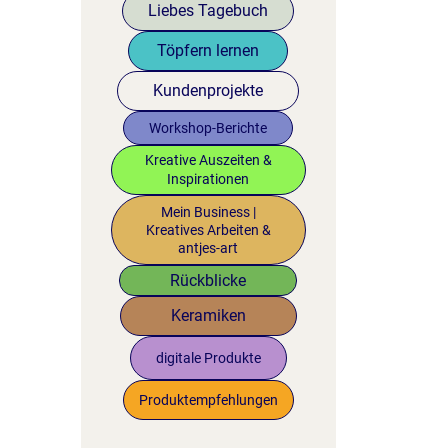
Liebes Tagebuch
Töpfern lernen
Kundenprojekte
Workshop-Berichte
Kreative Auszeiten &
Inspirationen
Mein Business |
Kreatives Arbeiten &
antjes-art
Rückblicke
Keramiken
digitale Produkte
Produktempfehlungen