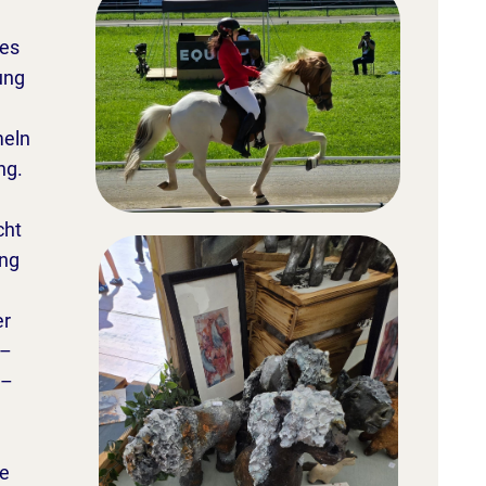
des
ung
meln
ng.
cht
ung
er
 –
 –
ne