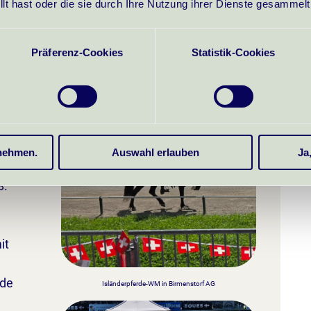
llt hast oder die sie durch Ihre Nutzung ihrer Dienste gesammel
Präferenz-Cookies
Statistik-Cookies
erk am 1. August in der Schweiz
<Nationalfeiertag >
bnehmen.
Auswahl erlauben
Ja
8.
it
rde
Isländerpferde-WM in Birmenstorf AG