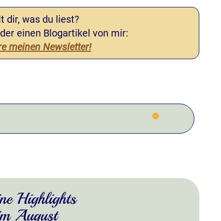
t dir, was du liest?
der einen Blogartikel von mir:
e meinen Newsletter!
ne Highlights
im August